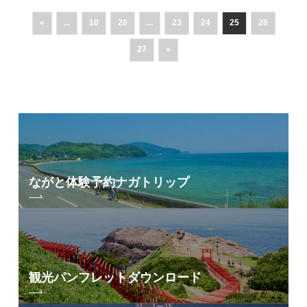
«
...
10
20
...
23
24
25
26
27
»
ながと体験予約
ナガトリップ
観光パンフレット
ダウンロード