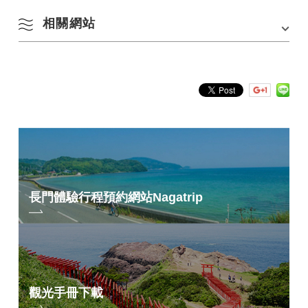
官方社群帳號
Instagram
Facebook
相關網站
請參閱 Nana Navi 飲食頁面“
engawa CAFE”
。
臉書
Instagram
長門體驗行程預約網站
Nagatrip
觀光手冊下載