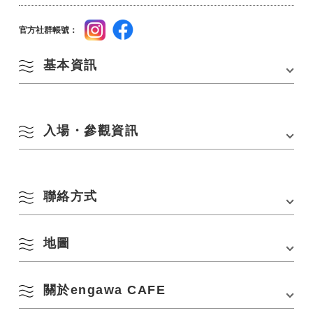
官方社群帳號：
基本資訊
地址
長門市深川湯本1323-1
入場・參觀資訊
電話
090-4704-6308
交通方式
・從長門市區開車約10分鐘（從元之隅神社開車約
營業時間
10:00-16:00
30分鐘）
聯絡方式
・[從礦山方向出發] 從中國自動車道「峰IC」開車
休息日
週一、週三、週四、週五
約30分鐘
・[從下關方向出發] 從三線道路和長門俵山道路的
費用
■租賃空間
長門湯本溫泉IC（自由區間）開車約5分鐘
地圖
湯本恩川
・可用時間：9：00-23：00
・從JR礦山線「長門湯本站」步行10分鐘
電話：
090-4704-6308
・使用費：平日1,000日圓/小時，週六、週日、假
日1,500日圓/小時
停車場
無
（17：00後+500日圓/小時，空調+300日圓/小時）
關於engawa CAFE
*請使用長門湯本溫泉停車場
在 Google 地圖上查看