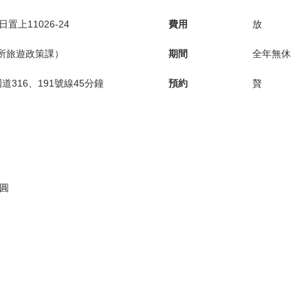
日置上11026-24
費用
放
市役所旅遊政策課）
期間
全年無休
316、191號線45分鐘
預約
贅
日圓