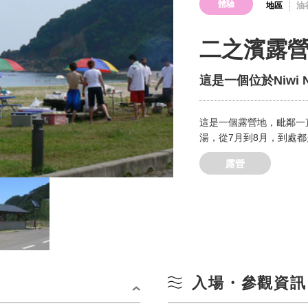
體驗
地區
油
二之濱露
這是一個位於Niwi N
這是一個露營地，毗鄰一
湯，從7月到8月，到處
露營
入場・參觀資訊