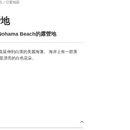
谷／日置地區
營地
ohama Beach的露營地
直延伸到白濱的美麗海灘。 海岸上有一群濱
都是漂亮的白色花朵。