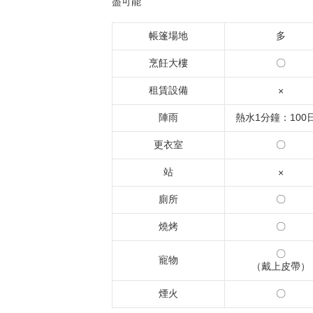
盡可能
帳篷場地
多
烹飪大樓
〇
租賃設備
×
陣雨
熱水1分鐘：100
更衣室
〇
站
×
廁所
〇
燒烤
〇
〇
寵物
（戴上皮帶）
煙火
〇