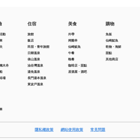
驗
住宿
美食
購物
活動
旅館
外帶
魚板
車
飯店
烤雞串
仙崎魷魚
夫
民宿・青年旅館
仙崎魷魚
乾物・海鮮
日歸溫泉
午餐
甜點
俵山溫泉
晚餐
其他商店
獨木舟
油谷灣溫泉
咖啡店・甜點
船
湯免溫泉
居酒屋・酒吧
浴場
長門湯本溫泉
黃波戶溫泉
車
隱私權政策
網站使用政策
常見問題