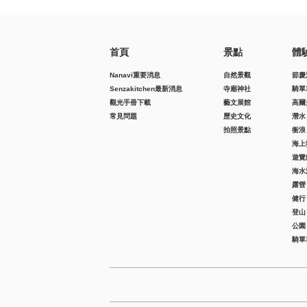
首頁
景點
體
Nanavi重要消息
自然景觀
節慶
Senzakitchen最新消息
寺廟神社
騎單
觀光手冊下載
藝文展館
高爾
常見問題
歷史文化
潛水
拍照景點
衝浪
海上
遊覽
海水
露營
健行
登山
公園
騎單