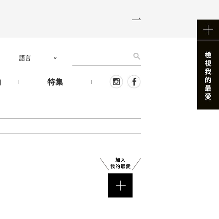
語言
物
特集