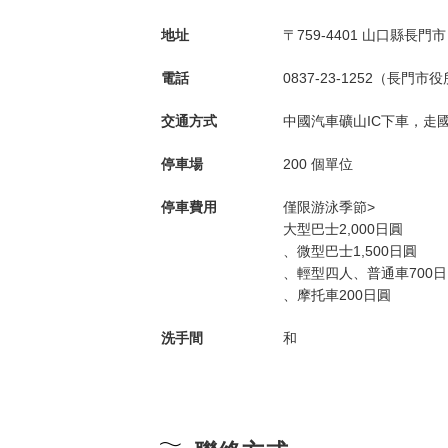
地址
〒759-4401 山口縣長門市
電話
0837-23-1252（長門
交通方式
中國汽車礦山IC下車，走國道
停車場
200 個單位
停車費用
僅限游泳季節>
大型巴士2,000日圓
、微型巴士1,500日圓
、輕型四人、普通車700
、摩托車200日圓
洗手間
和