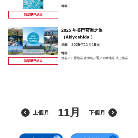
地區
該活動已
結束
2025 年長門藍海之旅
8 月
（Akiyoshidai）
2025年11月16日
期間：
依季節搜尋
by Season
地區
油谷／日置地區 青海島／通／仙崎地區 俵山地區
該活動已
結束
一
二
三
四
五
六
日
1
2
春季
3
4
5
6
7
8
9
夏季
10
11
12
13
14
15
16
11月
上個月
下個月
秋季
17
18
19
20
21
22
23
冬季