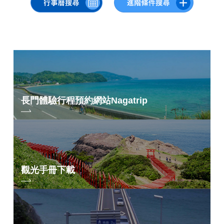
24
25
26
27
28
29
30
31
依地區搜尋
by Area
« 7 月
9 月 »
長門體驗行程預約網站
Nagatrip
青海島／通／仙
崎地區
油谷／日置地區
三隅地區
深川／湯本地區
俵山地區
觀光手冊下載
依關鍵字搜尋
by Freeword