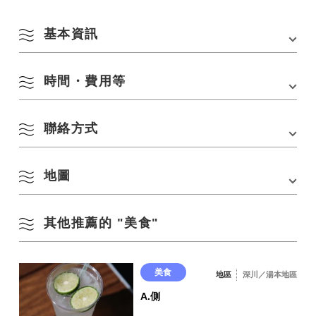
基本資訊
時間・費用等
地址
〒759-4103 山口縣長門市東深川湯本2208 大谷山
莊
電話
大谷別墅：0837-25-3221
聯絡方式
營業時間
11：30~14：00
交通方式
・從JR礦山線「長門湯本站」步行15分鐘
休息日
無
・從中國自動車道「礦IC」開車約35分鐘
地圖
泳池花園餐廳風景
〒759-4101 山口縣長門市東深川湯本2208
停車場
70 個單位
電話：
大谷別墅：0837-25-3221
停車費用
其他推薦的 "美食"
放
在 Google 地圖上查看
美食
地區
深川／湯本地區
A.側