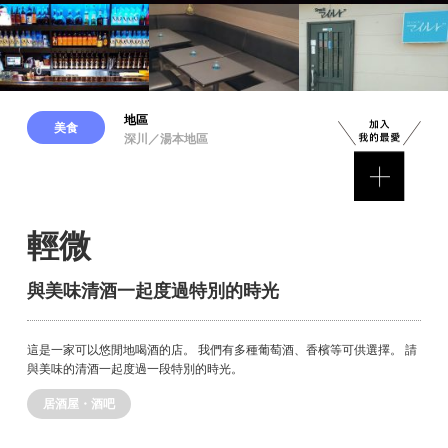
地區
美食
深川／湯本地區
輕微
與美味清酒一起度過特別的時光
這是一家可以悠閒地喝酒的店。 我們有多種葡萄酒、香檳等可供選擇。 請
與美味的清酒一起度過一段特別的時光。
居酒屋・酒吧