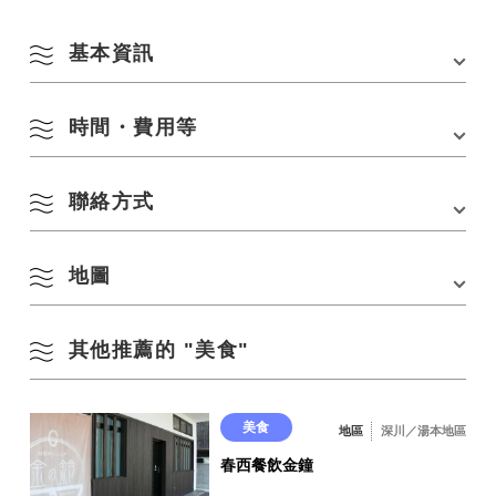
基本資訊
時間・費用等
地址
長門市東深川949-9
電話
0837-22-8730
聯絡方式
營業時間
19:30〜24:00
交通方式
・從JR山陰本線長門市站步行4分鐘
・從長門市站巴士站步行4分鐘
休息日
星期一
・從中國高速公路峰IC開車40分鐘
地圖
電話：
0837-22-8730
座位數
20人
其他推薦的 "美食"
在 Google 地圖上查看
美食
地區
深川／湯本地區
春西餐飲金鐘