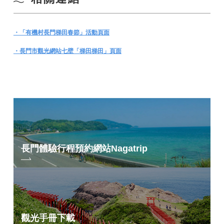
・「有機村長門梯田春節」活動頁面
・長門市觀光網站七壁「梯田梯田」頁面
長門體驗行程預約網站
Nagatrip
觀光手冊下載