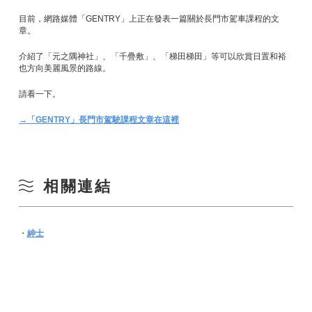
目前，網路媒體「GENTRY」上正在發表一篇關於長門市駕車課程的文
章。
介紹了「元之隅神社」、「千疊敷」、「梯田梯田」等可以欣賞日置和裕
也方向美麗風景的路線。
請看一下。
→「GENTRY」長門市駕駛課程文章在這裡
相關連結
・
紳士