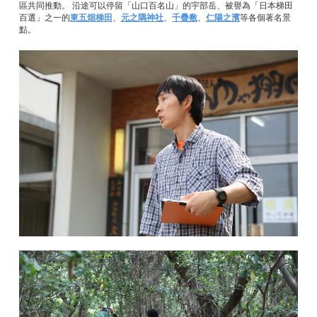
區共同推動。 沿途可以停留「山口百名山」的宇部岳、被譽為「日本梯田
百選」之一的
東五畑梯田
、
元之隅神社
、
千疊敷
、
仁陽之濱
等各個著名景
點。