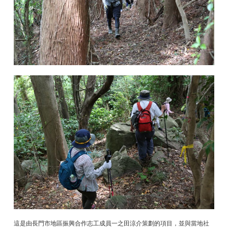
這是由長門市地區振興合作志工成員一之田涼介策劃的項目，並與當地社