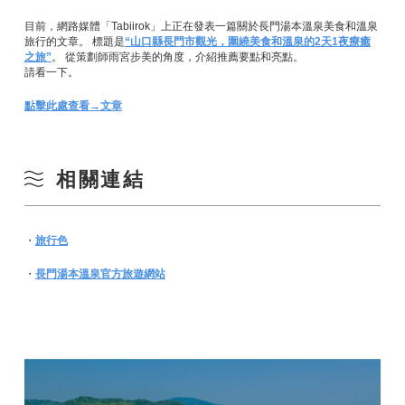
目前，網路媒體「Tabiirok」上正在發表一篇關於長門湯本溫泉美食和溫泉
旅行的文章。 標題是
“山口縣長門市觀光，圍繞美食和溫泉的2天1夜療癒
之旅”
。 從策劃師雨宮步美的角度，介紹推薦要點和亮點。
請看一下。
點擊此處查看→文章
相關連結
・
旅行色
・
長門湯本溫泉官方旅遊網站