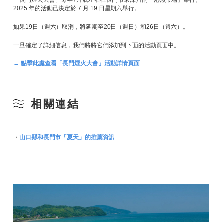
「長門煙火大會」每年7月底左右在長門市東深川的「港魚市場」舉行。
2025 年的活動已決定於 7 月 19 日星期六舉行。
如果19日（週六）取消，將延期至20日（週日）和26日（週六）。
一旦確定了詳細信息，我們將將它們添加到下面的活動頁面中。
→ 點擊此處查看「長門煙火大會」活動詳情頁面
相關連結
・
山口縣和長門市「夏天」的推薦資訊