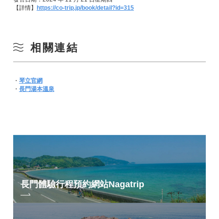
【詳情】
https://co-trip.jp/book/detail?id=315
相關連結
・
琴立官網
・
長門湯本溫泉
長門體驗行程預約網站
Nagatrip