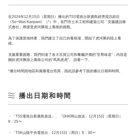
在2024年12月15日（星期日）播出的TSS電視台新廣島經濟資訊節目
《So~Was Kanpani》（*）中，長門市土木工程和建築公司「安藤建設株
式會社」將接受虎河豚陸上養殖的挑戰。
為了保護當地特產，我們建立了自己的養殖場，開始了虎河豚的陸上養
殖。
克服重重困難，我們到達了各大百貨公司和餐廳評價的“至尊味道”，內容是
關於虎河豚陸上養殖公司的“馬馬虎虎”。 請看一下。
*播出時間因地區和廣播電台而異，因此請參考下面的播出日期和時間。
播出日期和時間
・「TSS電視台新廣島放送」、「OHK岡山放送」12月15日（星期日）
8：25〜
・「TSK山陰中央電視台」12月15日（周日）8：30〜