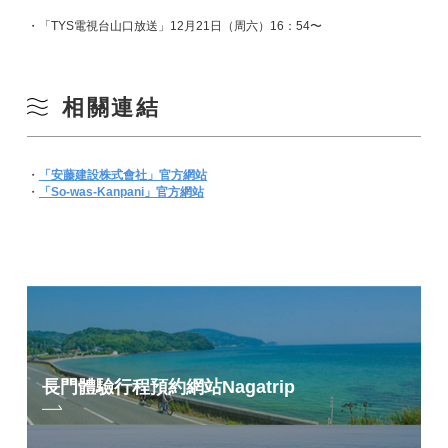
・「TYS電視台山口放送」12月21日（周六）16：54〜
相關連結
・
「安藤建設株式會社」官方網站
・
「So-was-Kanpani」官方網站
長門體驗行程預約網站
Nagatrip