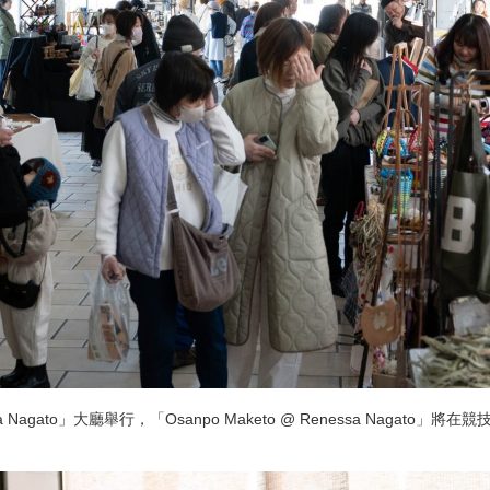
Renessa Nagato」大廳舉行，「Osanpo Maketo @ Renessa Na