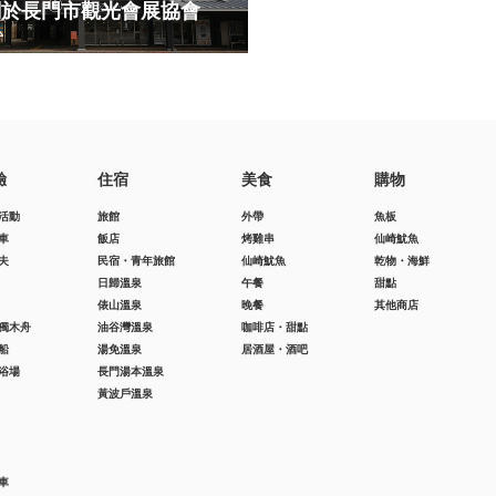
關於長門市觀光會展協會
驗
住宿
美食
購物
活動
旅館
外帶
魚板
車
飯店
烤雞串
仙崎魷魚
夫
民宿・青年旅館
仙崎魷魚
乾物・海鮮
日歸溫泉
午餐
甜點
俵山溫泉
晚餐
其他商店
獨木舟
油谷灣溫泉
咖啡店・甜點
船
湯免溫泉
居酒屋・酒吧
浴場
長門湯本溫泉
黃波戶溫泉
車