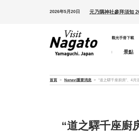
2026年5月20日
元乃隅神社參拜須知 20
觀光手冊下載
景點
首頁
>
Nanavi重要消息
>
“道之驛千座廚房”、4
“道之驛千座廚