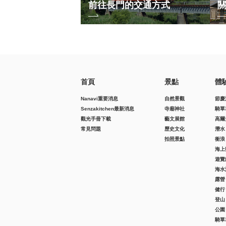
前往長門的交通方式
首頁
景點
體
Nanavi重要消息
自然景觀
節慶
Senzakitchen最新消息
寺廟神社
騎單
觀光手冊下載
藝文展館
高爾
常見問題
歷史文化
潛水
拍照景點
衝浪
海上
遊覽
海水
露營
健行
登山
公園
騎單