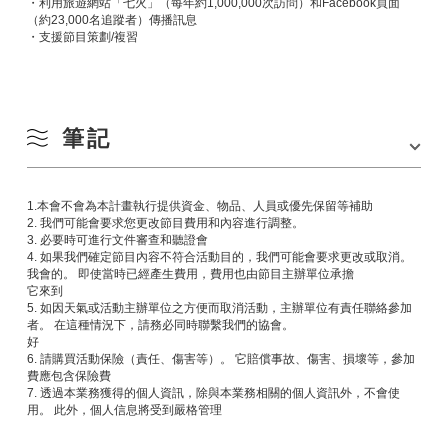
・利用旅遊網站「七火」（每年約1,000,000次訪問）和Facebook頁面
（約23,000名追蹤者）傳播訊息
・支援節目策劃/複習
筆記
1.本會不會為本計畫執行提供資金、物品、人員或優先保留等補助
2. 我們可能會要求您更改節目費用和內容進行調整。
3. 必要時可進行文件審查和聽證會
4. 如果我們確定節目內容不符合活動目的，我們可能會要求更改或取消。
我會的。 即使當時已經產生費用，費用也由節目主辦單位承擔
它來到
5. 如因天氣或活動主辦單位之方便而取消活動，主辦單位有責任聯絡參加
者。 在這種情況下，請務必同時聯繫我們的協會。
好
6. 請購買活動保險（責任、傷害等）。 它賠償事故、傷害、損壞等，參加
費應包含保險費
7. 透過本業務獲得的個人資訊，除與本業務相關的個人資訊外，不會使
用。 此外，個人信息將受到嚴格管理