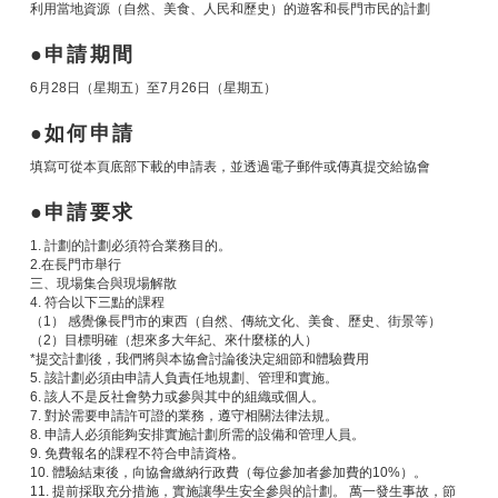
利用當地資源（自然、美食、人民和歷史）的遊客和長門市民的計劃
申請期間
6月28日（星期五）至7月26日（星期五）
如何申請
填寫可從本頁底部下載的申請表，並透過電子郵件或傳真提交給協會
申請要求
1. 計劃的計劃必須符合業務目的。
2.在長門市舉行
三、現場集合與現場解散
4. 符合以下三點的課程
（1） 感覺像長門市的東西（自然、傳統文化、美食、歷史、街景等）
（2）目標明確（想來多大年紀、來什麼樣的人）
*提交計劃後，我們將與本協會討論後決定細節和體驗費用
5. 該計劃必須由申請人負責任地規劃、管理和實施。
6. 該人不是反社會勢力或參與其中的組織或個人。
7. 對於需要申請許可證的業務，遵守相關法律法規。
8. 申請人必須能夠安排實施計劃所需的設備和管理人員。
9. 免費報名的課程不符合申請資格。
10. 體驗結束後，向協會繳納行政費（每位參加者參加費的10%）。
11. 提前採取充分措施，實施讓學生安全參與的計劃。 萬一發生事故，節