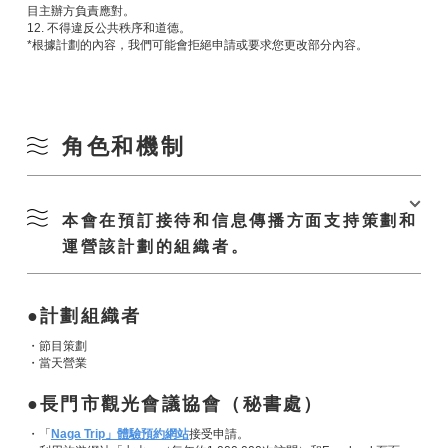
目主辦方負責應對。
12. 不得違反公共秩序和道德。
*根據計劃的內容，我們可能會拒絕申請或要求您更改部分內容。
角色和機制
本會在預訂接待和信息傳播方面支持策劃和
運營該計劃的組織者。
計劃組織者
・節目策劃
・當天營業
長門市觀光會議協會（秘書處）
・「
Naga Trip」體驗預約網站
接受申請。