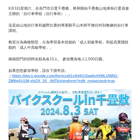
8月3日星期六，在長門市日置千疊敷，將舉辦由千疊敷山地車執行委員會
主辦的「自行車學校（自行車班）」。
這是由山地自行車和越野比賽的專業騎手山本耕平擔任特別教練的自行車
課程。
教室分為兩種類型，分為學習基本技能的「成人初級學校」和提高實踐技
能的「成人中高級學校」。
兩個部門的招聘名額為各15人。 參加費為每人1,500日圓。
如果您想參加學校，請在下面申請。
△
https://docs.google.com/forms/d/1sN49j1GwdtvtHWLOWN2-
ZM9gAU1M-yIo3X_20_-9dTk/viewform?edit_requested=true