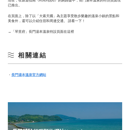
現在，在旅遊指南《Kotorippu》的網路版中，長門湯本溫泉的特別頁面現
已推出。
在頁面上，除了以「大索天國」為主題享受散步樂趣的溫泉小鎮的景點和
美食外，還可以介紹住宿和周邊交通。 請看一下！
→「琴里府」長門湯本溫泉特設頁面在這裡
相關連結
・
長門湯本溫泉官方網站