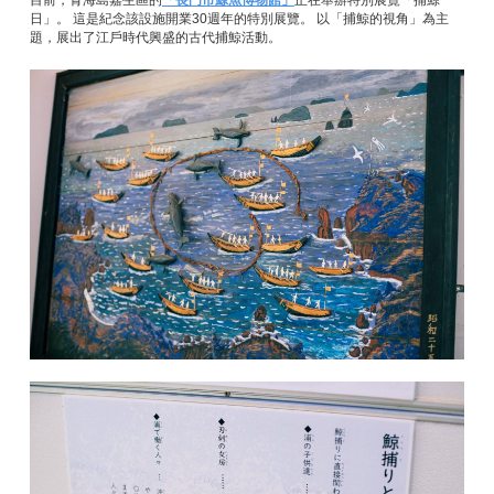
目前，青海島嘉生區的
「長門市鯨魚博物館」
正在舉辦特別展覽「捕鯨一
日」。 這是紀念該設施開業30週年的特別展覽。 以「捕鯨的視角」為主
題，展出了江戶時代興盛的古代捕鯨活動。