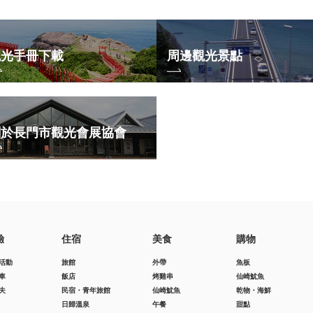
觀光手冊下載
周邊觀光景點
關於長門市觀光會展協會
驗
住宿
美食
購物
活動
旅館
外帶
魚板
車
飯店
烤雞串
仙崎魷魚
夫
民宿・青年旅館
仙崎魷魚
乾物・海鮮
日歸溫泉
午餐
甜點