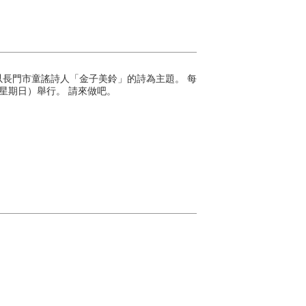
活動，以長門市童謠詩人「金子美鈴」的詩為主題。 每
（星期日）舉行。 請來做吧。