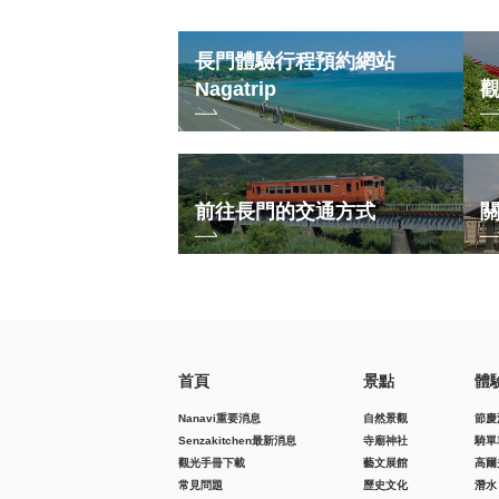
長門體驗行程預約網站
Nagatrip
前往長門的交通方式
首頁
景點
體
Nanavi重要消息
自然景觀
節慶
Senzakitchen最新消息
寺廟神社
騎單
觀光手冊下載
藝文展館
高爾
常見問題
歷史文化
潛水