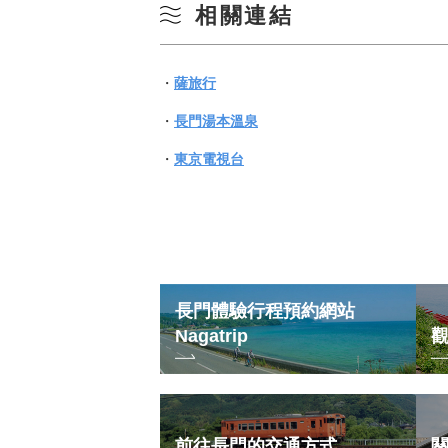
相關連結
・
薩旅行
・
長門湯本溫泉
・
東京電視台
長門體驗行程預約網站
Nagatrip
前往長門的交通方式