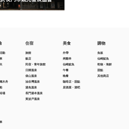
驗
住宿
美食
購物
活動
旅館
外帶
魚板
車
飯店
烤雞串
仙崎魷魚
夫
民宿・青年旅館
仙崎魷魚
乾物・海鮮
日歸溫泉
午餐
甜點
俵山溫泉
晚餐
其他商店
獨木舟
油谷灣溫泉
咖啡店・甜點
船
湯免溫泉
居酒屋・酒吧
浴場
長門湯本溫泉
黃波戶溫泉
車