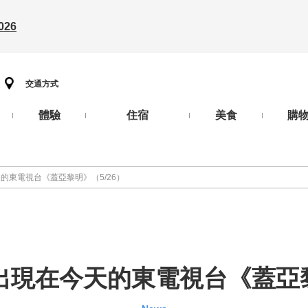
26
交通方式
體驗
住宿
美食
購
的東電視台《蓋亞黎明》（5/26）
現在今天的東電視台《蓋亞黎