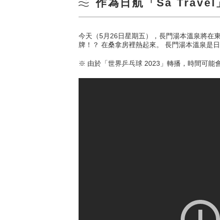
作為日航「Sa Trav
今天（5月26日星期五），長門湯本溫泉將在東京
牌！？ 在
桑拿房裡熱起來。 長門湯本溫泉是日航「S
※ 由於「世界乒乓球 2023」轉播，時間可