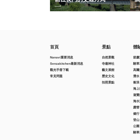
首頁
景點
體
Nanavi重要消息
自然景觀
節慶
Senzakitchen最新消息
寺廟神社
騎單
觀光手冊下載
藝文展館
高爾
常見問題
歷史文化
潛水
拍照景點
衝浪
海上
遊覽
海水
露營
健行
登山
公園
騎單