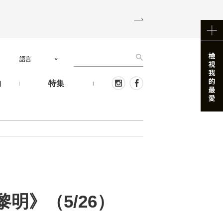
語言
物
特集
明》（5/26）