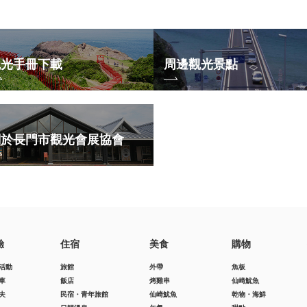
觀光手冊下載
周邊觀光景點
關於長門市觀光會展協會
驗
住宿
美食
購物
活動
旅館
外帶
魚板
車
飯店
烤雞串
仙崎魷魚
夫
民宿・青年旅館
仙崎魷魚
乾物・海鮮