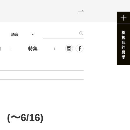
語言
物
特集
〜6/16)