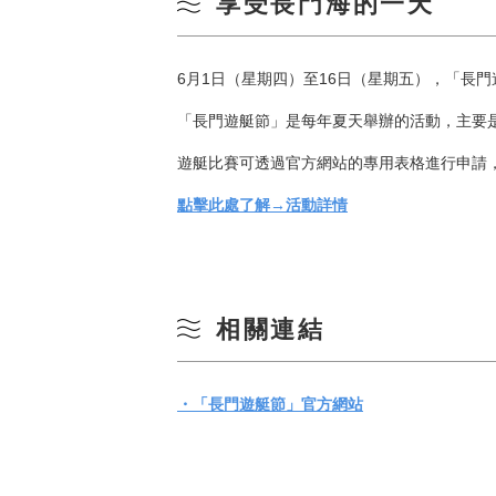
享受長門海的一天
6月1日（星期四）至16日（星期五），「長門
「長門遊艇節」是每年夏天舉辦的活動，主要
遊艇比賽可透過官方網站的專用表格進行申請
點擊此處了解→活動詳情
相關連結
・「長門遊艇節」官方網站