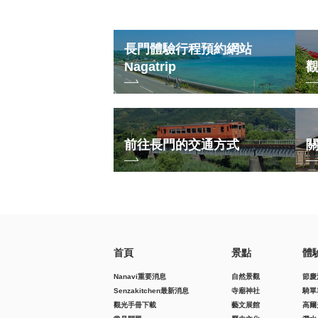
長門體驗行程預約網站
Nagatrip
前往長門的交通方式
首頁
景點
體
Nanavi重要消息
自然景觀
節慶
Senzakitchen最新消息
寺廟神社
騎單
觀光手冊下載
藝文展館
高爾