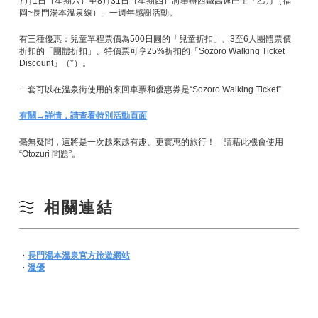
7月1日（星期六）至8月31日（星期四）將舉辦西鐵高速巴士「乙月（福
岡~長門湯本溫泉線）」一週年感謝活動。
有三種優惠：兒童單程票價為500日圓的「兒童折扣」、3至6人團體票價
折扣的「團體折扣」、特價票可享25%折扣的「Sozoro Walking Ticket
Discount」（*）。
一套可以在溫泉街使用的來回車票和優惠券是“Sozoro Walking Ticket”
有關→詳情，請查看特別活動頁面
毫無疑問，這將是一次越來越有趣、更實惠的旅行！ 請藉此機會使用
“Otozuri 問題”。
相關連結
・
長門湯本溫泉官方旅遊網站
・
溫優