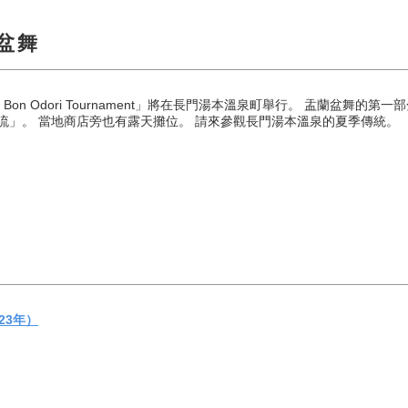
盆舞
 Bon Odori Tournament」將在長門湯本溫泉町舉行。 盂蘭盆舞的
神流」。 當地商店旁也有露天攤位。 請來參觀長門湯本溫泉的夏季傳統。
23年）