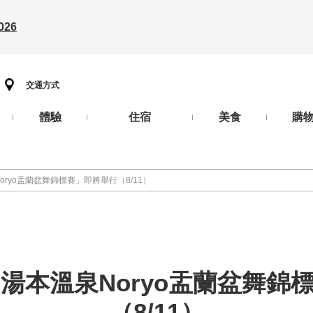
26
交通方式
體驗
住宿
美食
購
oryo盂蘭盆舞錦標賽」即將舉行（8/11）
門湯本溫泉Noryo盂蘭盆舞錦
（8/11）