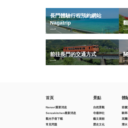
長門體驗行程預約網站
Nagatrip
前往長門的交通方式
首頁
景點
體
Nanavi重要消息
自然景觀
節慶
Senzakitchen最新消息
寺廟神社
騎單
觀光手冊下載
藝文展館
高爾
常見問題
歷史文化
潛水