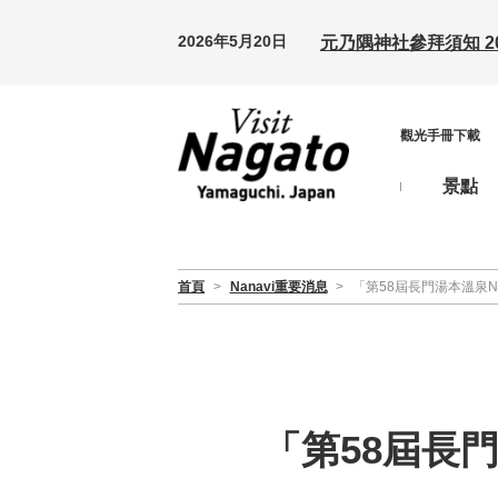
2026年5月20日
元乃隅神社參拜須知 20
觀光手冊下載
景點
首頁
>
Nanavi重要消息
>
「第58屆長門湯本溫泉N
「第58屆長