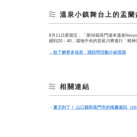
溫泉小鎮舞台上的盂蘭
8月11日星期五，「第58屆長門湯本溫泉Noryo
續到20：40，場地中央的音延川將進行「精
→欲了解更多信息，請訪問活動介紹頁面
相關連結
・
夏天到了！ 山口縣和長門市的推薦資訊（20