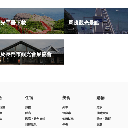
觀光手冊下載
周邊觀光景點
關於長門市觀光會展協會
驗
住宿
美食
購物
活動
旅館
外帶
魚板
車
飯店
烤雞串
仙崎魷魚
夫
民宿・青年旅館
仙崎魷魚
乾物・海鮮
日歸溫泉
午餐
甜點