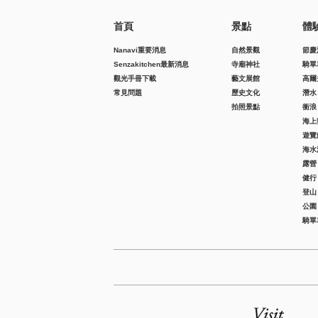
首頁
景點
體
Nanavi重要消息
自然景觀
節慶
Senzakitchen最新消息
寺廟神社
騎單
觀光手冊下載
藝文展館
高爾
常見問題
歷史文化
潛水
拍照景點
衝浪
海上
遊覽
海水
露營
健行
登山
公園
騎單