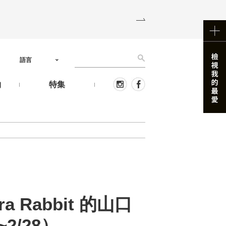
語言
物
特集
a Rabbit 的山口
2/28）