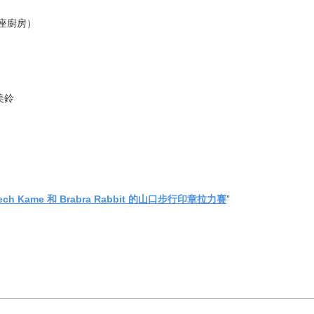
千座廚房）
美鈴
。
ch Kame 和 Brabra Rabbit 的山口步行印章拉力賽
”