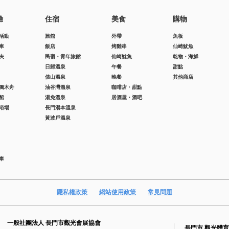
驗
住宿
美食
購物
活動
旅館
外帶
魚板
車
飯店
烤雞串
仙崎魷魚
夫
民宿・青年旅館
仙崎魷魚
乾物・海鮮
日歸溫泉
午餐
甜點
俵山溫泉
晚餐
其他商店
獨木舟
油谷灣溫泉
咖啡店・甜點
船
湯免溫泉
居酒屋・酒吧
浴場
長門湯本溫泉
黃波戶溫泉
車
隱私權政策
網站使用政策
常見問題
一般社團法人 長門市觀光會展協會
長門市 觀光體