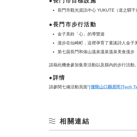
長門市目標設施
長門市觀光資訊中心 YUKUTE（道之驛
長門市步行活動
金子美鈴「心」的導覽遊
漫步在仙崎町，這裡孕育了童謠詩人金子
第七屆長門和俵山溫泉溫泉溫泉美食漫步
請藉此機會參加集章活動以及縣內的步行活動
詳情
請參閱七備活動頁面“
[僅限山口縣居民]Tech Te
相關連結