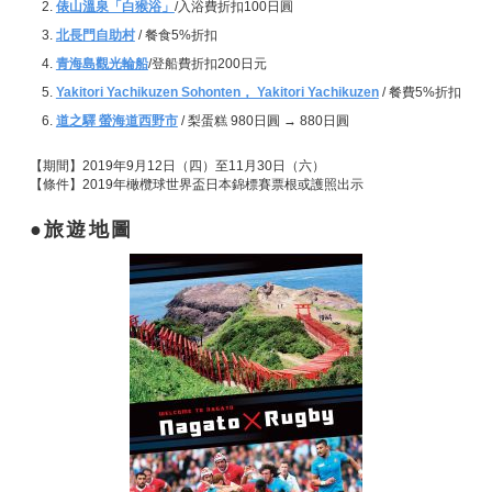
俵山溫泉「白猴浴」
/入浴費折扣100日圓
北長門自助村
/ 餐食5%折扣
青海島觀光輪船
/登船費折扣200日元
Yakitori Yachikuzen Sohonten， Yakitori Yachikuzen
/ 餐費5%折扣
道之驛 螢海道西野市
/ 梨蛋糕 980日圓 → 880日圓
【期間】2019年9月12日（四）至11月30日（六）
【條件】2019年橄欖球世界盃日本錦標賽票根或護照出示
旅遊地圖