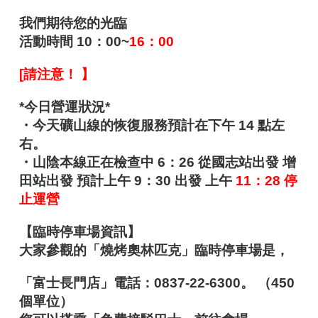
我們期待您的光臨
活動時間 10：00~
16：00
[請注意！ 】
*今日營運狀況*
・今天礦山線的恢復服務預計在下午 14 點左
右。
・山陰本線正在檢查中 6：26 從國志站出發 增
田站出發 預計上午 9：30 出發 上午
11：28 停
止運營
【臨時停車場資訊】
大家參觀的「燒烤奧林匹克」臨時停車場是，
「富士長門店」電話：0837-22-6300。 （450
個單位）