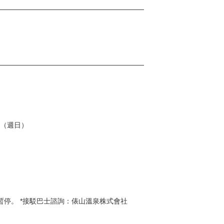
日（週日）
暫停。 *接駁巴士諮詢：俵山溫泉株式會社