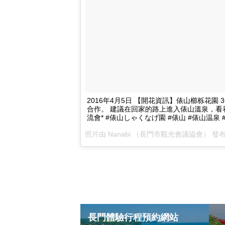
2016年4月5日 【開花資訊】俵山櫛栎花園
合作。 建議在回家的路上進入俵山溫泉，看看sh
流會* #俵山しゃくなげ園 #俵山 #俵山温泉 #
照片由 Nanabi （長門市觀光會議協會） 發布 （@n
長門體驗行程預約網站