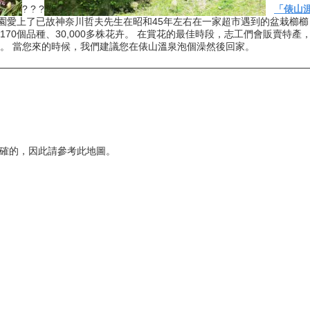
? ? ?
「俵山
園愛上了已故神奈川哲夫先生在昭和45年左右在一家超市遇到的盆栽櫛
70個品種、30,000多株花卉。 在賞花的最佳時段，志工們會販賣特
 花園。 當您來的時候，我們建議您在俵山溫泉泡個澡然後回家。
正確的，因此請參考此地圖。