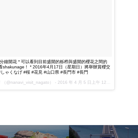
 3分鐘開花 * 可以看到目前盛開的栎栉與盛開的櫻花之間的
akunage！ * 2016年4月17日（星期日）將舉辦賞櫻交
しゃくなげ #桜 #花見 #山口県 #長門市 #長門
anavi_visit_nagato） -
2016 年 4 月 5 日上午 12：28 PDT