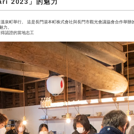
ri 2023」的魅力
町舉行。 這是長門湯本町株式會社與長門市觀光會議協會合作舉辦的活動。 「U
的魅力。
培訓獲得認證的當地志工