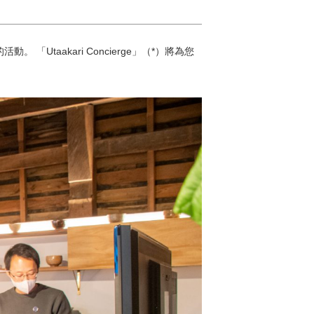
taakari Concierge」（*）將為您