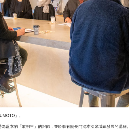
UMOTO」。
詩為藍本的「歌明里」的燈飾，並聆聽有關長門湯本溫泉城鎮發展的講解