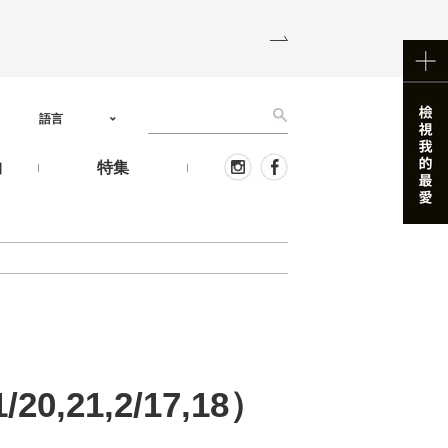
語言
物
特集
1,2/17,18）