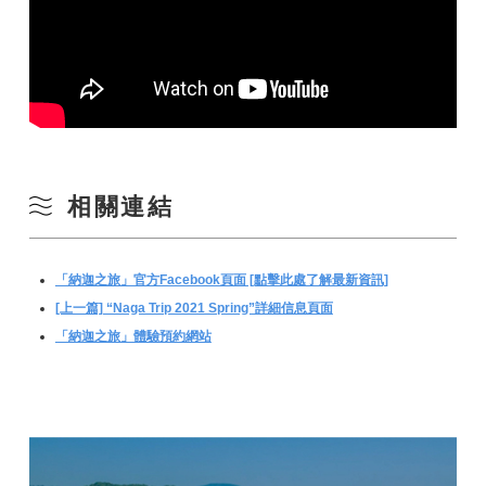
*提交計劃後，我們將與本協會討論後決定細節和體驗費用
5. 該計劃必須由申請人負責任地規劃、管理和實施。
6. 該人不是反社會勢力或參與其中的組織或個人。
7. 對於需要申請許可證的業務，遵守相關法律法規。
8. 申請人必須能夠安排實施計劃所需的設備和管理人員。
9. 免費報名的課程不符合申請資格。
10. 體驗結束後，向協會繳納行政費（每位參加者參加費的10%）。
*如果您透過未來計劃推出的支付系統進行預訂，您將支付網站上設定的費
用（假設10~15%）。
■點擊此處下載申請表（pdf）
11. 提前採取充分措施，實施讓學生安全參與的計劃。 萬一發生事故，節
相關連結
目主辦方負責應對。
■點擊此處下載申請表（Excel數據）
12. 不得違反公共秩序和道德。
*根據計劃的內容，我們可能會拒絕申請或要求您更改部分內容。
「納迦之旅」官方Facebook頁面 [點擊此處了解最新資訊]
[上一篇] “Naga Trip 2021 Spring”詳細信息頁面
「納迦之旅」體驗預約網站