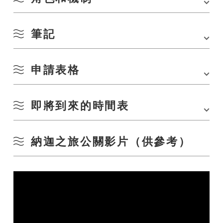
長門市民和城市企業利用城市的當地資源（自然、美食、人民和歷史）創
建了各種“體驗項目”。 該協會將以「Nagatrip」為品牌組織該計劃，並提供
資訊傳播和銷售支持，以促進旅遊和公民交流。
筆記
本會在接待和信息傳播方面支持策劃和運營該計劃的組織者。
招聘詳情
[節目主辦單位]
利用當地資源（自然、美食、人民和歷史）的遊客和長門市民的計劃
申請表格
1.本會不會為本計畫執行提供資金、物品、人員或優先保留等補助
計劃規劃
2. 我們可能會要求您更改節目費用和內容進行調整。
當天的操作
申請期間
3. 必要時可進行文件審查和聽證會
4. 如果我們確定節目內容不符合活動目的，我們可能會要求更改或取消。
6月21日（星期一）至7月20日（星期二）
我會的。 即使當時已經產生費用，費用也由節目主辦單位承擔
[長門市觀光會議協會（秘書處）]
即將到來的時間表
將申請表連同必要資訊提交給長門市觀光會議協會（可傳真和電子郵件）
它來到
5. 如因天氣或活動主辦單位之方便而取消活動，主辦單位有責任聯絡參加
如何申請
「
Naga Trip」體驗預約網站
接受申請。
【目的地】長門市觀光會議協會 FAX 0837-27-0079/MAIL info@nanavi.jp
者。 在這種情況下，請務必同時聯繫我們的協會。
使用旅遊網站「七火」（每年約 1,000,000 次訪問）和 Facebook 頁
好
填寫可在此頁面底部下載的申請表，並通過電子郵件或傳真提交給協會
納迦之旅公關影片（供參考）
■6月21日（星期一）-7月20日（星期二）：節目主辦單位招募
面（約 22,000 名追蹤者）傳播訊息
6. 請購買活動保險（責任、傷害等）。 它賠償事故、傷害、損壞等，參加
費應包含保險費
支援計畫規劃和複習
申請要求
■7月下旬至8月中旬：主辦單位會議，完善節目內容
7. 透過本業務獲得的個人資訊，除與本業務相關的個人資訊外，不會使
用。 此外，個人信息受到嚴格保護
1. 計劃的計劃必須符合業務目的。
■9月左右：開始招募該計劃的參與者
設法
2.在長門市舉行
三、現場集合與現場解散
■10月以後：節目
4. 符合以下三點的課程
（1） 感覺像長門市的東西（自然、傳統文化、美食、歷史、街景等）
（2）目標明確（想來多大年紀、來什麼樣的人）
（3） 計劃必須有預防新型冠狀病毒感染的措施