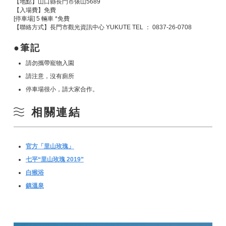
【地點】山口縣長門市俵山5689
【入場費】免費
[停車場] 5 輛車 *免費
【聯絡方式】長門市觀光資訊中心 YUKUTE TEL ： 0837-26-0708
筆記
請勿攜帶寵物入園
請注意，沒有廁所
停車場很小，請大家合作。
相關連結
官方「里山玫瑰」
七平“里山玫瑰 2019”
白猴浴
鎮溫泉