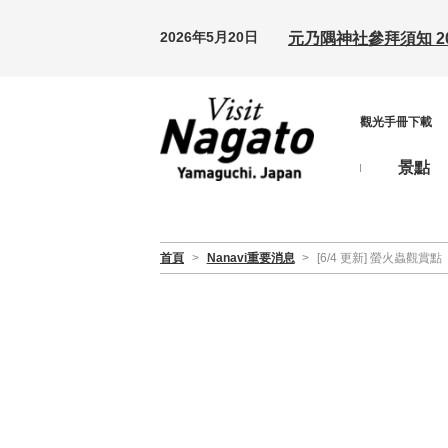
2026年5月20日
元乃隅神社參拜須知 20
觀光手冊下載
景點
首頁
>
Nanavi重要消息
>
[6/4 更新] 螢火蟲觀賞點