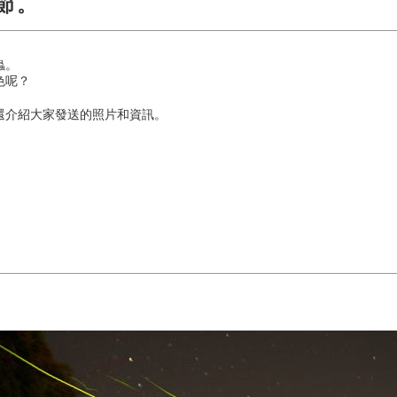
節。
蟲。
色呢？
還介紹大家發送的照片和資訊。
）