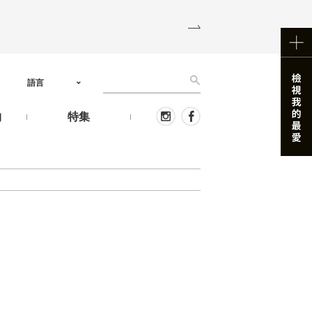
語言
物
特集