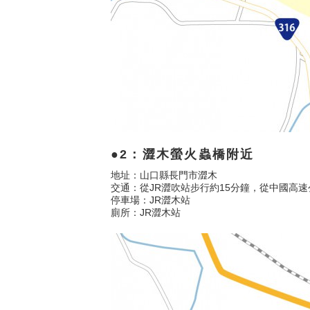
2：澀木螢火蟲橋附近
地址：山口縣長門市澀木
交通：從JR澀吹站步行約15分鐘，從中國高速
停車場：JR澀木站
廁所：JR澀木站