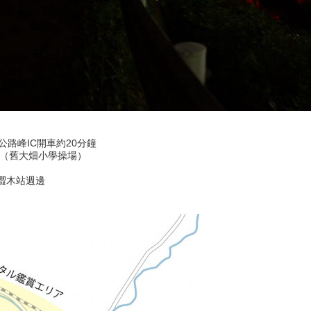
公路峰IC開車約20分鐘
場（舊大畑小學操場）
R澀木站週邊