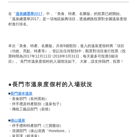
在「
溫泉總選舉2017
」中，「美食、特產、名勝版」的投票已經開始。
「溫泉總選舉2017」是一項地區振興項目，透過網路投票對全國溫泉度假
村進行排名。
本次「美食、特產、名勝版」共有9個類別，進入的溫泉度假村將「項目
（功效、亮點、特產等）」登記在任何類別中，觀眾對項目進行投票（投
票時間為2017年12月11日~2018年3月31日，每天最多可投票3個項
目）。 長門市溫泉度假村的入場情況如下。 大家，請支持我們，投票！
長門市溫泉度假村的入場狀況
■
長門湯本溫泉
・美食部門（長州黑柏）
・伴手禮及特產類別（溫泉包子）
・傳統工藝品部門（萩燒）
■
俵山溫泉
・伴手禮和特產部門（三寶饅頭）
・清酒部門（俵山清酒「Horebore」）
・泉質課（鎮溫泉）