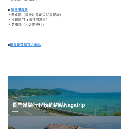
■
湯谷灣溫泉
・美食部（漁夫釣魚劍尖魷魚現場）
・泉質部門（湯谷灣溫泉）
・名勝課（元之隅神社）
■
溫泉總選舉官方網站
長門體驗行程預約網站
Nagatrip