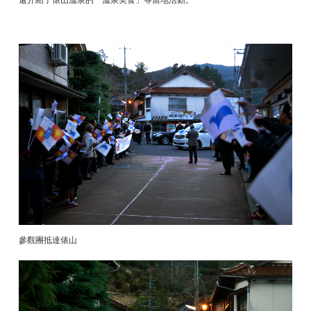
參觀團抵達俵山