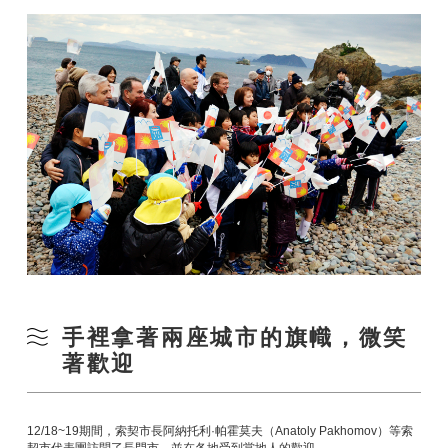
手裡拿著兩座城市的旗幟，微笑
著歡迎
12/18~19期間，索契市長阿納托利·帕霍莫夫（Anatoly Pakhomov）等索