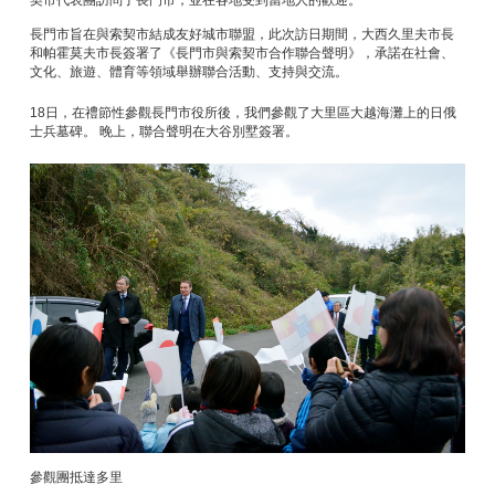
契市代表團訪問了長門市，並在各地受到當地人的歡迎。
長門市旨在與索契市結成友好城市聯盟，此次訪日期間，大西久里夫市長
和帕霍莫夫市長簽署了《長門市與索契市合作聯合聲明》，承諾在社會、
文化、旅遊、體育等領域舉辦聯合活動、支持與交流。
18日，在禮節性參觀長門市役所後，我們參觀了大里區大越海灘上的日俄
士兵墓碑。 晚上，聯合聲明在大谷別墅簽署。
參觀團抵達多里