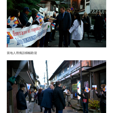
當地人用俄語橫幅歡迎