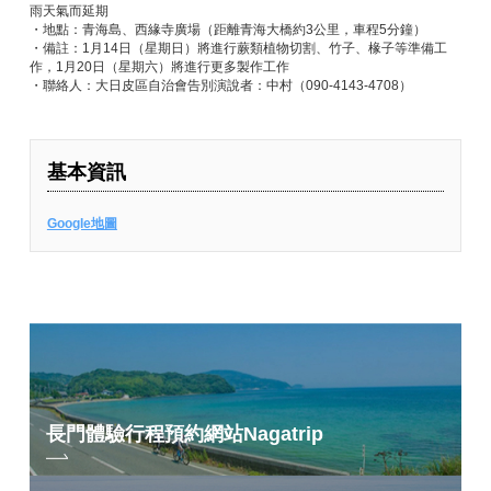
雨天氣而延期
・地點：青海島、西緣寺廣場（距離青海大橋約3公里，車程5分鐘）
・備註：1月14日（星期日）將進行蕨類植物切割、竹子、椽子等準備工
作，1月20日（星期六）將進行更多製作工作
・聯絡人：大日皮區自治會告別演說者：中村（090-4143-4708）
基本資訊
Google地圖
長門體驗行程預約網站
Nagatrip