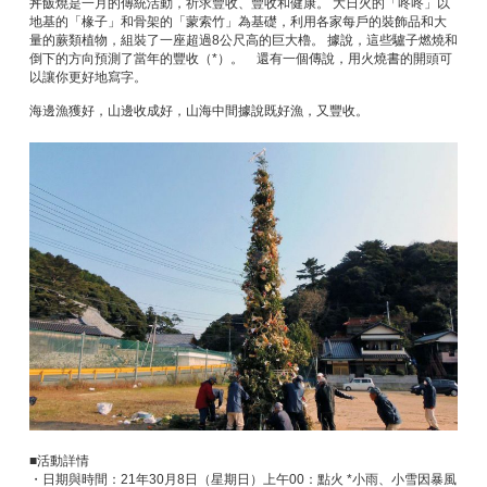
丼飯燒是一月的傳統活動，祈求豐收、豐收和健康。 大日火的「咚咚」以
地基的「椽子」和骨架的「蒙索竹」為基礎，利用各家每戶的裝飾品和大
量的蕨類植物，組裝了一座超過8公尺高的巨大櫓。 據說，這些驢子燃燒和
倒下的方向預測了當年的豐收（*）。 還有一個傳說，用火燒書的開頭可
以讓你更好地寫字。
海邊漁獲好，山邊收成好，山海中間據說既好漁，又豐收。
■活動詳情
・日期與時間：21年30月8日（星期日）上午00：點火 *小雨、小雪因暴風