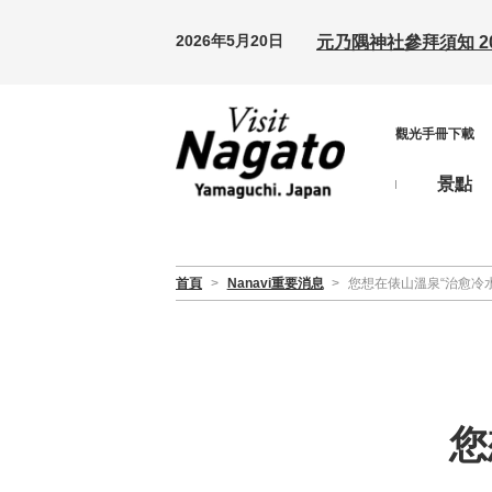
2026年5月20日
元乃隅神社參拜須知 20
觀光手冊下載
景點
首頁
>
Nanavi重要消息
>
您想在俵山溫泉“治愈冷
您