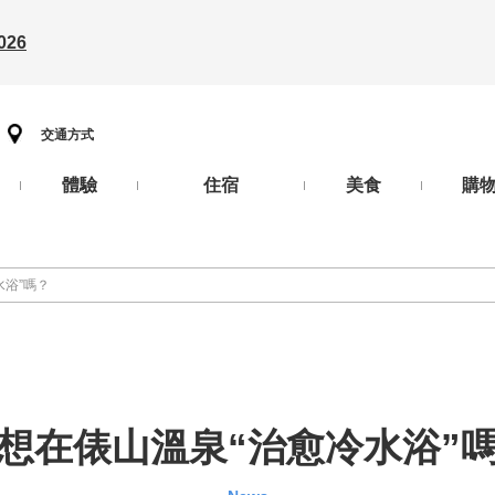
26
交通方式
體驗
住宿
美食
購
水浴”嗎？
想在俵山溫泉“治愈冷水浴”