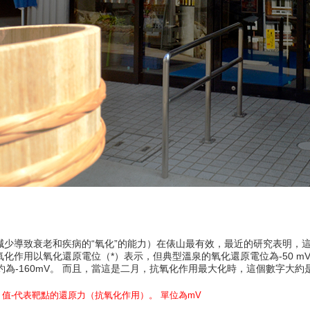
減少導致衰老和疾病的“氧化”的能力）在俵山最有效，最近的研究表明，
氧化作用以氧化還原電位（*）表示，但典型溫泉的氧化還原電位為-50 m
為-160mV。 而且，當這是二月，抗氧化作用最大化時，這個數字大約是
，值-代表靶點的還原力（抗氧化作用）。 單位為mV