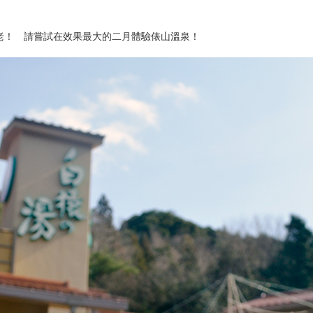
老！ 請嘗試在效果最大的二月體驗俵山溫泉！