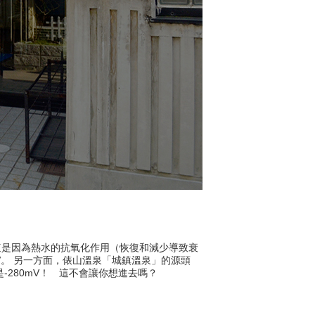
這是因為熱水的抗氧化作用（恢復和減少導致衰
V。 另一方面，俵山溫泉「城鎮溫泉」的源頭
-280mV！ 這不會讓你想進去嗎？