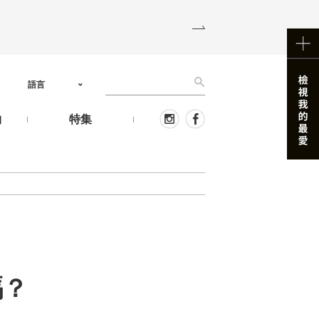
語言
物
特集
嗎？