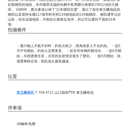
此類梯田的地區，本州最西北端的向嗣半島周圍分佈著約700公頃的大梯
田。 1999年，農水產省公佈了“日本梯田百選”，選出了裕谷東五幡地區的
梯田以及當時全國117個市町村和134個地區的134個梯田。 梯田通常位於
山區，但在這個地區，半島的丘陵靠近海岸，所以可以看到下面的日本
海。
拍攝條件
・週六晚上天氣不好時，釣魚火較少，因為很多人不去釣魚。 ・從5
月中旬開始，釣魚火災將更多。 ・並非所有梯田都澆水。 ・從6月開
始，水稻逐漸生長，水田的反射情況發生了變化。
・從9月開始，漁
場逐漸移近海，因此漁火越來越遠。
位置
東五幡梯田
〒759-4711 山口縣長門市 東五幡裕也
停車場
30輛車/免費