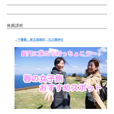
推薦課程
→
千疊敷→
東五畑梯田
→
元之隅神社