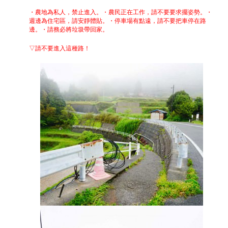
・農地為私人，禁止進入。
・農民正在工作，請不要要求擺姿勢。
・
週邊為住宅區，請安靜體貼。
・停車場有點遠，請不要把車停在路
邊。
・請務必將垃圾帶回家。
▽請不要進入這種路！