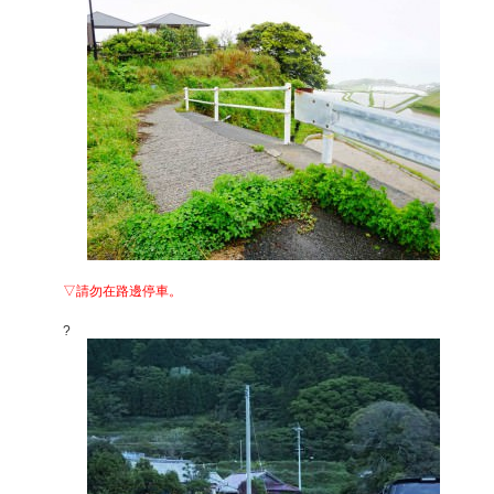
▽請勿在路邊停車。
?