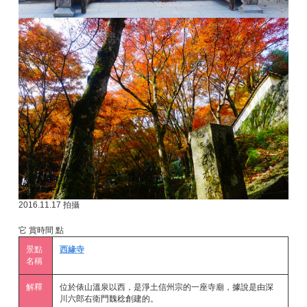
2016.11.17 拍攝
它 賞時間 點
景點
西緣寺
名稱
解釋
位於俵山溫泉以西，是淨土信州宗的一座寺廟，據說是由深
川六郎右衛門魏稔創建的。