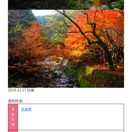
2016.11.17 拍攝
賞時間 點
景
大永寺
點
名
稱