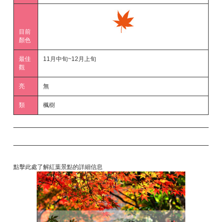
目前
顏色
最佳
11月中旬~12月上旬
觀
亮
無
類
楓樹
點擊此處了解紅葉景點的詳細信息