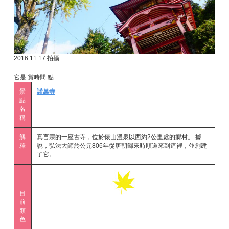
2016.11.17 拍攝
它是 賞時間 點
景
諾萬寺
點
名
稱
解
真言宗的一座古寺，位於俵山溫泉以西約2公里處的鄉村。 據
釋
說，弘法大師於公元806年從唐朝歸來時順道來到這裡，並創建
了它。
目
前
顏
色