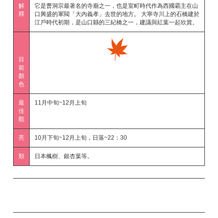
解
它是曹洞宗最著名的寺廟之一，也是室町時代作為西國霸主在山
釋
口興盛的軍閥「大內義孝」去世的地方。 大寧寺川上的石橋建於
江戶時代初期，是山口縣的三紀橋之一，建議與紅葉一起欣賞。
目
前
顏
色
最
11月中旬~12月上旬
佳
觀
亮
10月下旬~12月上旬，日落~22：30
類
日本楓樹、銀杏葉等。