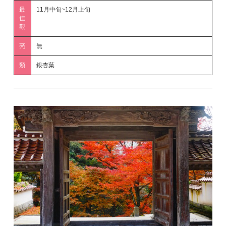
最
11月中旬~12月上旬
佳
觀
亮
無
類
銀杏葉