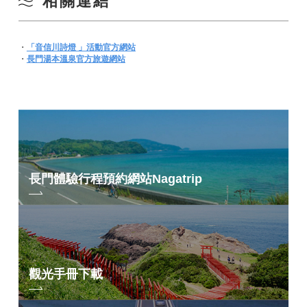
相關連結
・
「音信川詩燈 」活動官方網站
・
長門湯本溫泉官方旅遊網站
長門體驗行程預約網站
Nagatrip
觀光手冊下載