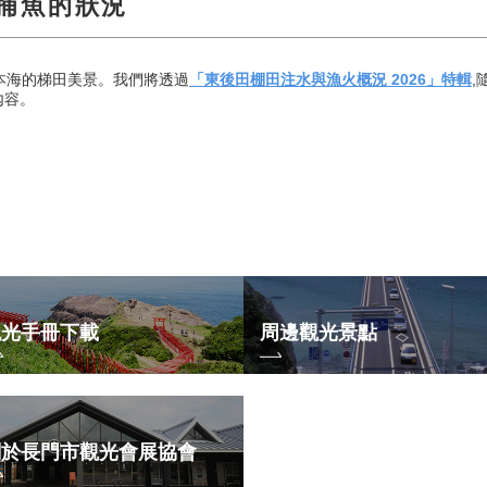
捕魚的狀況
本海的梯田美景。我們將透過
「東後田棚田注水與漁火概況 2026」特輯
,
內容。
觀光手冊下載
周邊觀光景點
關於長門市觀光會展協會