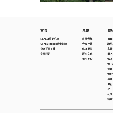
首頁
景點
體
Nanavi重要消息
自然景觀
節慶
Senzakitchen最新消息
寺廟神社
騎單
觀光手冊下載
藝文展館
高爾
常見問題
歷史文化
潛水
拍照景點
衝浪
海上
遊覽
海水
露營
健行
登山
公園
騎單