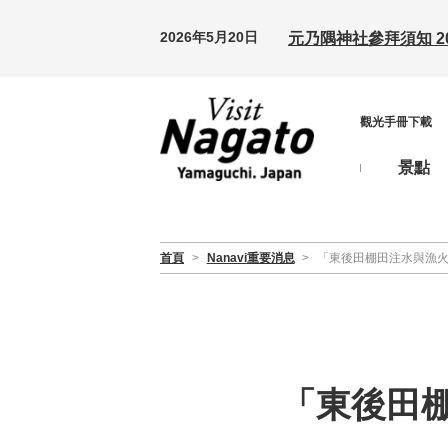
2026年5月20日
元乃隅神社參拜須知 20
觀光手冊下載
景點
首頁
>
Nanavi重要消息
>
「東後田棚田注水與漁火概況 
「東後田棚田