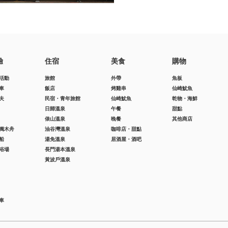
驗
住宿
美食
購物
活動
旅館
外帶
魚板
車
飯店
烤雞串
仙崎魷魚
夫
民宿・青年旅館
仙崎魷魚
乾物・海鮮
日歸溫泉
午餐
甜點
俵山溫泉
晚餐
其他商店
獨木舟
油谷灣溫泉
咖啡店・甜點
船
湯免溫泉
居酒屋・酒吧
浴場
長門湯本溫泉
黃波戶溫泉
車