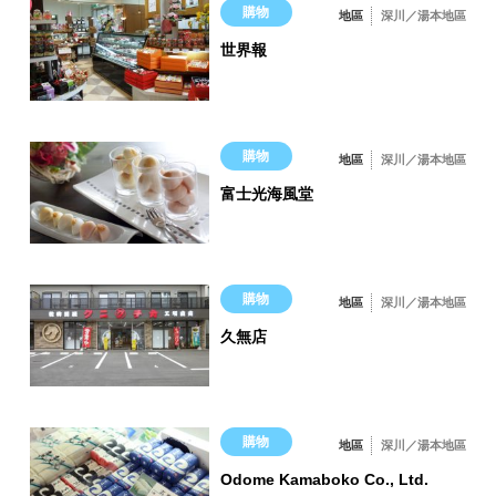
購物
抹茶・巧克力（巧克力僅
地區
深川／湯本地區
在週六和週日供應）
世界報
125日圓 *含稅價格
購物
地區
深川／湯本地區
富士光海風堂
購物
地區
深川／湯本地區
久無店
購物
地區
深川／湯本地區
Odome Kamaboko Co., Ltd.