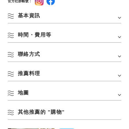
官方社群帳號：
基本資訊
時間・費用等
地址
〒759-4103 山口縣長門市深川湯本1031-2
電話
0837-25-3971
聯絡方式
營業時間
7：30~19：00
交通方式
・從JR礦山線長門湯本站步行約5分鐘
・從三電交通巴士湯本溫泉入口巴士站步行不遠
休息日
不定期
・從中國高速公路美祢IC開車約30分鐘
推薦料理
Yoshitomi Yuki 進入大廳
〒759-4103 山口縣長門市深川湯本1031-2
停車場
4 個單位
電話：
0837-25-3971
停車費用
地圖
放
溫泉包子
華夫餅紅豆卡士達
官方社群帳號
Instagram
Facebook
20個裝630日圓、40個裝1250日圓
115日圓 *含稅價格
其他推薦的 "購物"
※含稅價格
在 Google 地圖上查看