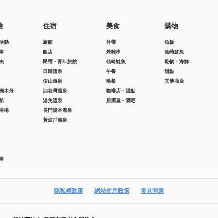
驗
住宿
美食
購物
活動
旅館
外帶
魚板
車
飯店
烤雞串
仙崎魷魚
夫
民宿・青年旅館
仙崎魷魚
乾物・海鮮
日歸溫泉
午餐
甜點
俵山溫泉
晚餐
其他商店
獨木舟
油谷灣溫泉
咖啡店・甜點
船
湯免溫泉
居酒屋・酒吧
浴場
長門湯本溫泉
黃波戶溫泉
車
隱私權政策
網站使用政策
常見問題