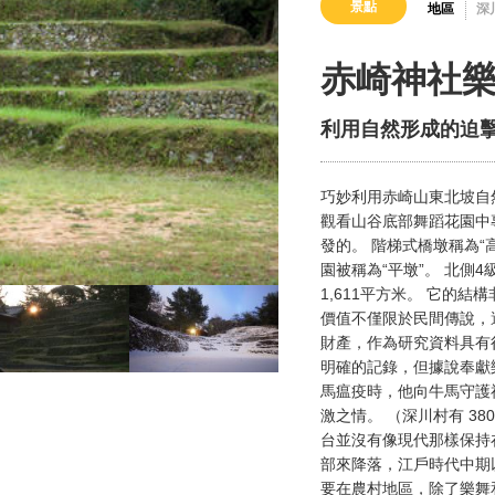
景點
地區
深
赤崎神社
利用自然形成的迫
巧妙利用赤崎山東北坡自
觀看山谷底部舞蹈花園中專
發的。 階梯式橋墩稱為“高
園被稱為“平墩”。 北側
1,611平方米。 它的
價值不僅限於民間傳說，
財產，作為研究資料具有
明確的記錄，但據說奉獻
馬瘟疫時，他向牛馬守護
激之情。 （深川村有 3
台並沒有像現代那樣保持
部來降落，江戶時代中期
要在農村地區，除了樂舞