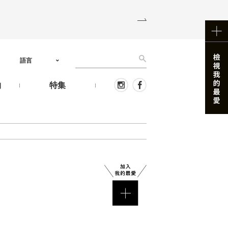
語言
物
特集