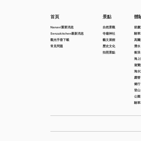
首頁
景點
體
Nanavi重要消息
自然景觀
節慶
Senzakitchen最新消息
寺廟神社
騎單
觀光手冊下載
藝文展館
高爾
常見問題
歷史文化
潛水
拍照景點
衝浪
海上
遊覽
海水
露營
健行
登山
公園
騎單