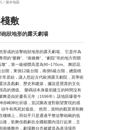
川／湯本地區
樂棧敷
擊砲狀地形的露天劇場
然形成的迫擊砲狀地形的露天劇場。 它是作為
用的“樂舞”、“南條舞”、“劇院”等的地方而開
墩”，第一級砌體高度為90~170cm。 舞蹈花
4級台階，東側12級台階，南側5級台階，總面積
結構非常原始，讓人想起古代歐洲露天劇院，其學術
還涉及戲劇、歷史和建築，據說是寶貴的文化
很高的價值。 樂碼頭本身最初建立的時間沒有
樂舞是由於慶長元年（1596年）該地區爆發牛
神赤崎神社祈禱，並試圖表達對願望實現的感
80 頭牛和馬死於瘟疫。 然而，當時的觀眾席和舞
在樓梯上，而似乎只是通過平整迫擊砲碗的低
以後，歌舞伎戲劇在全國範圍內流行起來，主
和南條舞外，劇場舞台也被建造為表演場所