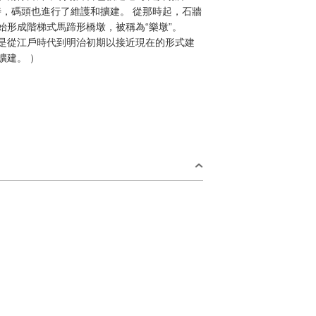
時，碼頭也進行了維護和擴建。 從那時起，石牆
始形成階梯式馬蹄形橋墩，被稱為“樂墩”。
是從江戶時代到明治初期以接近現在的形式建
擴建。 ）