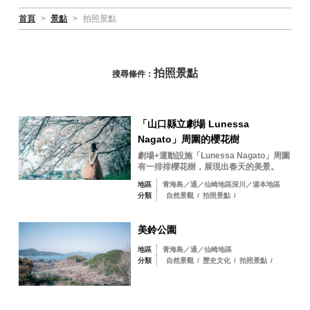
首頁
>
景點
>
拍照景點
拍照景點
搜尋條件：
「山口縣立劇場 Lunessa
Nagato」周圍的櫻花樹
劇場+運動設施「Lunessa Nagato」周圍
有一排排櫻花樹，展現出春天的美景。
地區
青海島／通／仙崎地區深川／湯本地區
分類
自然景觀
/
拍照景點
/
美鈴公園
地區
青海島／通／仙崎地區
分類
自然景觀
/
歷史文化
/
拍照景點
/