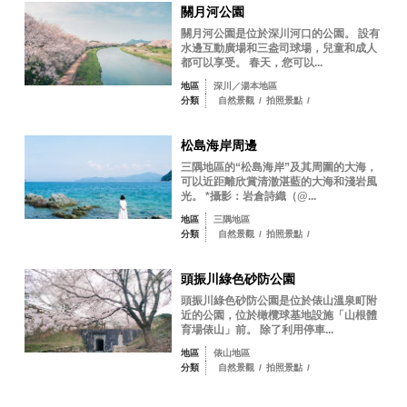
關月河公園
關月河公園是位於深川河口的公園。 設有
水邊互動廣場和三盎司球場，兒童和成人
都可以享受。 春天，您可以...
地區
深川／湯本地區
分類
自然景觀
/
拍照景點
/
松島海岸周邊
三隅地區的“松島海岸”及其周圍的大海，
可以近距離欣賞清澈湛藍的大海和淺岩風
光。 *攝影：岩倉詩織（@...
地區
三隅地區
分類
自然景觀
/
拍照景點
/
頭振川綠色砂防公園
頭振川綠色砂防公園是位於俵山溫泉町附
近的公園，位於橄欖球基地設施「山根體
育場俵山」前。 除了利用停車...
地區
俵山地區
分類
自然景觀
/
拍照景點
/