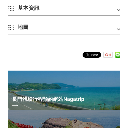
基本資訊
地圖
地址
〒759-4211 山口縣長門市俵山字一位嶽
交通方式
・從俵山溫泉巴士站（花瀨路線入口）步行5分
鐘・
從俵山溫泉巴士站（椎乃木路線入口）步行20分鐘
在 Google 地圖上查看
長門體驗行程預約網站
Nagatrip