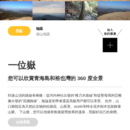
地區
景點
俵山地區
一位嶽
您可以欣賞青海島和裕也灣的 360 度全景
到達山頂的路線有兩條：從河內神社出發的“椎乃木路線”和從聖母瑪利亞雕
像出發的“花瀨路線”，無論是初學者還是高級用戶都可以享受。 此外，山
口縣指定為天然紀念物的杜鵑花、山茱萸、acebi等時令花卉樹木也裝飾著
山脈。 下山後，您可以泡個有恢復疲勞效果的溫泉，照顧好自己的身體。
自然景觀