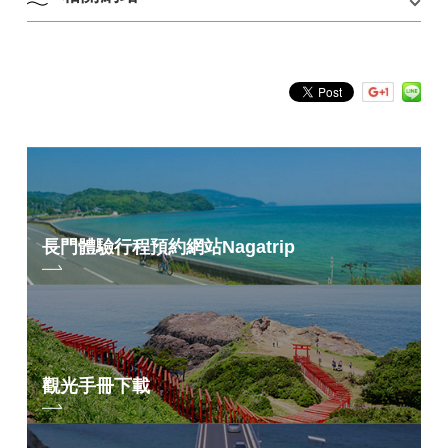
■對於居住在長門市的人... 請出示顯示您地址的證
明。
長門的捕鯨工具
■ 身心障礙者... 請出示您的醫療證明書、身體殘疾
手冊、精神障礙健康福利手冊和戰爭傷病手冊。
*已簽發醫療手冊、身體殘疾手冊（1級~4級）、精
神殘疾健康福利手冊、戰爭傷病手冊（特殊情況~
第4項疾病）者，本人及最多一名陪同人員免費。
優惠票券
[長門市4館共同入場券銷售]
我們出售一張普通票，一張門票即可進入長門市立
四個設施（金子美鈴紀念館、一木康夫美術館、村
田清府紀念館和鯨魚博物館）。 價格設定為比每個
長門體驗行程預約網站
Nagatrip
設施總和更低的價格，透過這張照片，您可以看到
長門市的整個文化。
■對象設施：金子美鈴紀念館、一木康夫美術館、
村田清風紀念館、鯨魚博物館
■銷售費用：成人700日圓（原價1,250日圓）/高中
生以下300日圓（原價550日圓）
觀光手冊下載
■販售地點：對象設施入場櫃檯販售
■有效期限：自販售日起30天