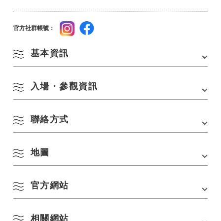
官方社群帳號：
基本資訊
入場・參觀資訊
地址
〒759-4107 山口縣長門市671-17
電話
0837-28-0756
聯絡方式
營業時間
9：00-17：00（最後入場時間16：30）
交通方式
・從JR山陰本線「長門市站」搭乘巴士約30分鐘，
在「津由峽前」下車，步行一小
休息日
每週二（國定假日照常營業，隔週平日休息）/12月
段距離・從中國自動車道「Mine IC」出發約60分
29日~隔年1月3日
地圖
鯨魚博物館
鐘
電話：
0837-28-0756
費用
成人200日圓（160日圓），小學生、國中生、高中
網站連結：
https://kujira-nagato.com/
停車場
7輛車/免費
生100日圓（80日圓）
官方網站
*（）中20人或以上的團體價格
官方社群帳號
Instagram
Facebook
在 Google 地圖上查看
（）如果您符合以下條件，出示證書等即可免收入
場費。
相關網站
鯨魚博物館 / 日本最小的博物館，可以在這裡學習生命的重要性