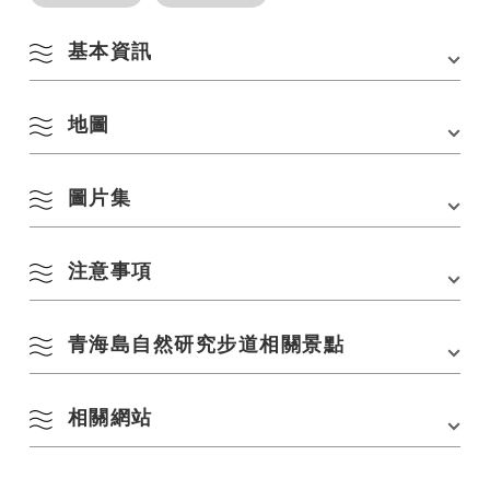
基本資訊
地圖
地址
〒759-4106 山口縣長門市千崎靜浦
交通方式
・從JR長門市站搭乘開往三電交通「嘉生井」的巴
士約20分鐘，從靜之浦巴士站步行約3分鐘
圖片集
・從中國自動車道礦山IC開車約50分鐘
在 Google 地圖上查看
停車場
150 個單位
注意事項
■攝影：Koichi（@Kfish1882）（合作：NICO STOP）照片：2023年5月
停車費用
■乘用車（普通車/乘用車）
500日圓/次
■大型車（車高2.5m以上）
青海島自然研究步道相關景點
1,500日圓/次
禁止B課程（2025年8月11日~）
禁止進入，因為B球場部分部分已確認有落石和倒塌部分。
*因安裝自動門而調整費用（2021.2.15）
相關網站
*請注意，每次進出停車場都需要付費
青海島自然研究路線圖