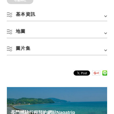
寺廟神社
基本資訊
地圖
地址
〒759-4711 山口縣長門市 Yuya Gohata 立石
停車場
無
圖片集
在 Google 地圖上查看
■攝影：Koichi（@Kfish1882）（合作：NICO STOP）
長門體驗行程預約網站
Nagatrip