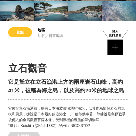
地區
景點
油谷／日置地區
立石觀音
它是聳立在立石漁港上方的兩座岩石山峰，高約
41米，被稱為海之島，以及高約20米的地球之島
它位於立石漁港前，擁有日本海波濤洶湧的海水，以其作為情侶岩石的規
模和風景，據說是日本最好的漁港之一。 頂部供奉著一尊據說是島原戰爭
後傳入的金箔觀音菩薩木像，受到淳樸的裏族的深切崇拜。
*攝影：Koichi（@Kfish1882）/合作：NICO STOP