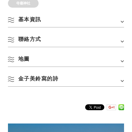
寺廟神社
基本資訊
聯絡方式
地址
〒759-4106 山口縣長門市仙崎祇園町1339
電話
0837-26-1256（八坂神社）
地圖
電話：
0837-26-1256（八坂神社）
交通方式
・從JR山陰本線千崎站步行約4分鐘
・從JR山陰本線長俊站搭乘巴士約2分鐘，在八坂
神社前下車，步行2分鐘
金子美鈴寫的詩
・從中國高速公路美祢IC出發約45分鐘
在 Google 地圖上查看
停車場
5 個單位
祇園會
焦慮
停車費用
放
松針落下，
宮中秋天是孤獨的。
偷窺歌
煤氣燈，
紅帶