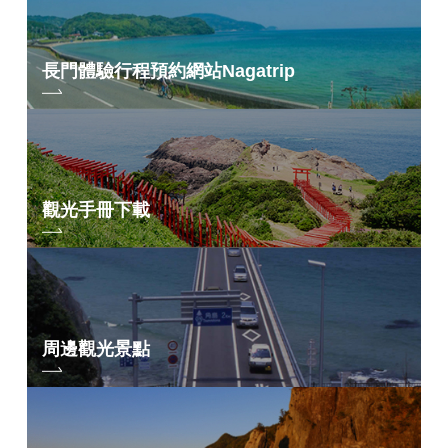
肉桂。
現在在碎冰店裡，
流利地
秋風吹來。
長門體驗行程預約網站
Nagatrip
摘自《金子美鈴童謠全集》（JULA出版社）
*金子美鈴的詩歌是在金子美鈴著作保存協會的批准下出版的。
如需轉載，請務必獲得「金子美鈴作品保存協會」的許可。
觀光手冊下載
周邊觀光景點