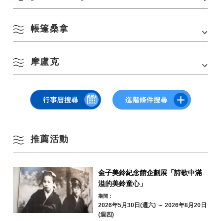
用者的活動。 請從露營地官方網站預訂設施使用並申請參加本次活動。
3
4
5
6
7
8
9
夏季
青海島營地村官方網站
帳篷桑拿
10
11
12
13
14
15
16
秋季
17
18
19
20
21
22
23
摩盧克
冬季
24
25
26
27
28
29
30
31
依地區搜尋
by Area
« 7 月
9 月 »
推薦活動
金子美鈴紀念館企劃展「詩歌中滿
溢的美鈴童心」
青海島／通／仙
崎地區
期間：
2026年5月30日(週六) ～ 2026年8月20日
油谷／日置地區
三隅地區
(週四)
日期：4月30日（星期六）