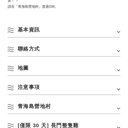
實！ ！
請在「青海島營地村」度過GW。
基本資訊
聯絡方式
會場
青海島營地村
地址
山口縣長門市千崎靜浦 2057
地圖
長門市地區振興合作志工讀光
交通方式
・從JR長門市站搭乘巴士約20分鐘，在靜之浦巴士
山口縣長門市千崎4297-1 道之驛千座廚房
站下車，步行1分鐘
8 月
Email：nagato.outdoor@gmail.com
・從中國自動車道「礦山IC」開車約50分鐘
注意事項
在 Google 地圖上查看
停車場
和
依季節搜尋
by Season
一
二
三
四
五
六
日
停車費用
青海島營地村
500日圓
舉辦地點均為青海島營地村，活動開放給設施使用者參加。
1
2
春季
[僅限 30 天] 長門整隻雞
「將芬蘭帶到露營地」活動是針對「青海島露營村」（露營/日間露營）使