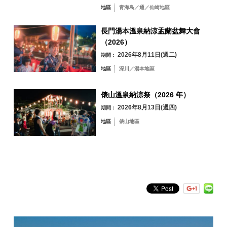
深川／湯本地區
價格：2,200日圓/1套 *需提前預約
地區
青海島／通／仙崎地區
內容：□長門市名產「長州通」生雞1隻□雞架□熱氣騰騰的蓋子 乙烯基
俵山地區
手套1副□竹籤□2根
長門湯本溫泉納涼盂蘭盆舞大會
（2026）
申請方法：請查看以下申請信息，並通過
Instagram
消息、
Facebook
Messenger 或電子郵件申請。 郵箱：
2026年8月11日(週二)
期間：
nagato.outdoor@gmail.com
地區
深川／湯本地區
申請截止日期：2022年4月28日星期四12點
日期：4月30日（星期六）、5月1日（星期日）
依關鍵字搜尋
by Freeword
申請項目：主題「長門丸後門雞肉套餐申請」
費用：免費（需要問卷回答）
日期：4月30日（星期六）、5月1日（星期日）
（1） 名稱
俵山溫泉納涼祭（2026 年）
應用：不需要
（2） 電話號碼
費用：免費（需要問卷回答）
2026年8月13日(週四)
期間：
（3） 數量
注意：原則上應與衣服一起使用（假設用於“溫暖”而不是“整潔”） *根
時間：120分鐘
（4） 預定參觀時間
據擁擠情況，也可能用於泳裝。
地區
俵山地區
報名：無需（先到先得）
付款方式：我們將當天在青海島營地村取貨。
取消：可（至4月28日12點）
客人需要：□橄欖油□您最喜歡的戶外香料□廚房紙□木炭□烤架□烹飪火
坑或燒烤架
因天氣原因取消：如遇暴風雨天氣取消 *根據前一天上午10點的天氣預
報判斷，如果取消，我們將在中午12點之前與您聯繫。
注意：如上所述，您需要自己準備一些物品、調味料等。 烤雞肉大約
需要1小時~1小時30分鐘。