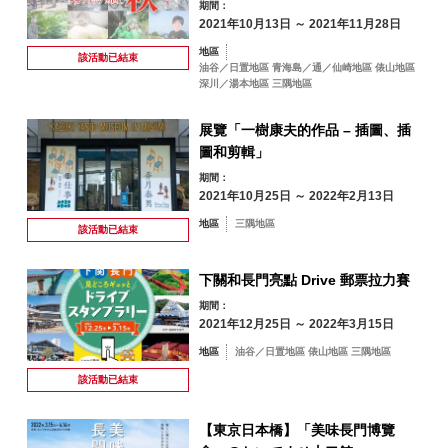
期間：
2021年10月13日 ～ 2021年11月28日
秋季
17
18
19
20
21
22
23
地區
該活動已
結束
油谷／日置地區 青海島／通／仙崎地區 俵山地區
深川／湯本地區 三隅地區
冬季
24
25
26
27
28
29
30
展覽「一樹康夫的作品 – 插圖、插
31
圖和剪輯」
期間：
依地區搜尋
by Area
« 7 月
9 月 »
2021年10月25日 ～ 2022年2月13日
地區
三隅地區
該活動已
結束
下關和長門亮點 Drive 郵票拉力賽
青海島／通／仙
期間：
崎地區
2021年12月25日 ～ 2022年3月15日
油谷／日置地區
三隅地區
地區
油谷／日置地區 俵山地區 三隅地區
該活動已
結束
深川／湯本地區
俵山地區
【東京日本橋】「美味長門博覽