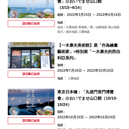
會」@おいでませ山口館
（3/15~4/14）
2022年3月15日 ～ 2022年4月14日
期間：
地區
依關鍵字搜尋
該活動已
結束
by Freeword
油谷／日置地區 青海島／通／仙崎地區 俵山地區
深川／湯本地區 三隅地區
【一木康夫美術館】展「作為繪畫
藝術家」>特別展「一木康夫的西伯
利亞系列」
期間：
2022年7月16日 ～ 2022年10月10日
該活動已
結束
地區
三隅地區
東京日本橋：「丸後門長門博覽
會」@おいでませ山口館（10/10-
10/24）
期間：
2022年10月10日 ～ 2022年10月24日
該活動已
結束
地區