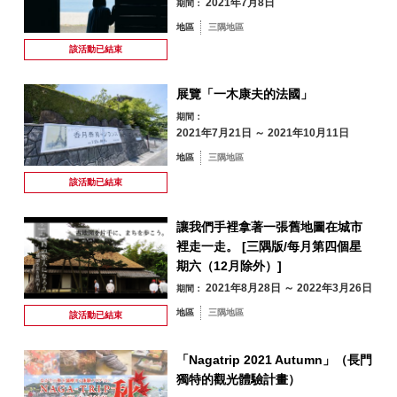
2021年7月8日
期間：
地區
三隅地區
該活動已
結束
展覽「一木康夫的法國」
期間：
2021年7月21日 ～ 2021年10月11日
地區
三隅地區
8 月
該活動已
結束
讓我們手裡拿著一張舊地圖在城市
依季節搜尋
by Season
裡走一走。 [三隅版/每月第四個星
一
二
三
四
五
六
日
期六（12月除外）]
2021年8月28日 ～ 2022年3月26日
期間：
1
2
地區
三隅地區
春季
該活動已
結束
3
4
5
6
7
8
9
「Nagatrip 2021 Autumn」（長門
夏季
獨特的觀光體驗計畫）
10
11
12
13
14
15
16