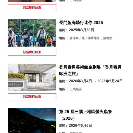
地區
三隅地區
該活動已
結束
長門藍海騎行迷你 2025
2025年3月30日
期間：
地區
青海島／通／仙崎地區 三隅地區
該活動已
結束
香月泰男美術館企劃展「香月泰男
歐洲之旅」
2026年3月4日 ～ 2026年5月24日
期間：
地區
三隅地區
該活動已
結束
第 29 屆三隅上地區螢火蟲祭
（2026）
2026年6月6日
期間：