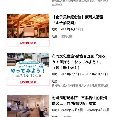
青海島／通／仙崎地區 俵山地區 深川／湯本地區
三隅地區
【金子美鈴紀念館】策展人講座
「金子的花園」
2023年6月18日
期間：
地區
三隅地區
該活動已
結束
市內文化設施5館聯合企劃「知ろ
う！學ぼう！やってみよう！」
（知！學！做！）
2023年7月1日 ～ 2023年10月1日
期間：
地區
該活動已
結束
青海島／通／仙崎地區 深川／湯本地區 三隅地區
村田清府紀念館「三隅誕生的長州
藩武士：竹內翔兵衛」展覽
2024年12月4日 ～ 2025年3月31日
期間：